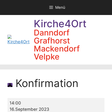
Zum
Menü
Inhalt
springen
Kirche4Ort
Danndorf
Grafhorst
Mackendorf
Velpke
Konfirmation
Konfirmation
14:00
16.September 2023