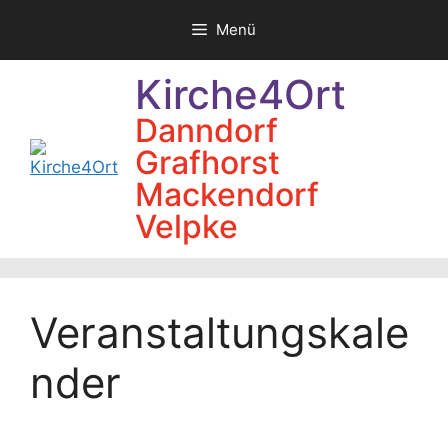
Zum
Menü
Inhalt
springen
Kirche4Ort
Danndorf
Grafhorst
Mackendorf
Velpke
Veranstaltungskale
nder