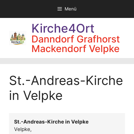
Zum
Menü
Inhalt
springen
Kirche4Ort
Danndorf Grafhorst
Mackendorf Velpke
St.-Andreas-Kirche
in Velpke
St.-Andreas-Kirche in Velpke
Velpke
,