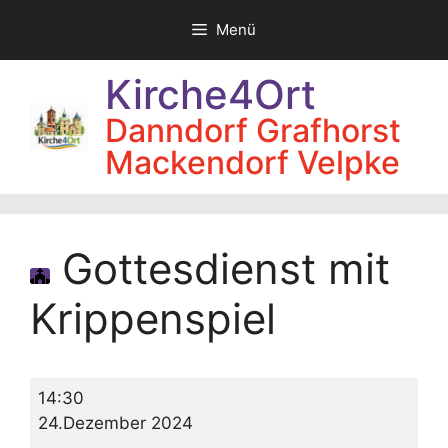
Zum
Menü
Inhalt
springen
Kirche4Ort
Danndorf Grafhorst
Mackendorf Velpke
Gottesdienst mit
Krippenspiel
Gottesdienst
14:30
mit
24.Dezember 2024
Krippenspiel