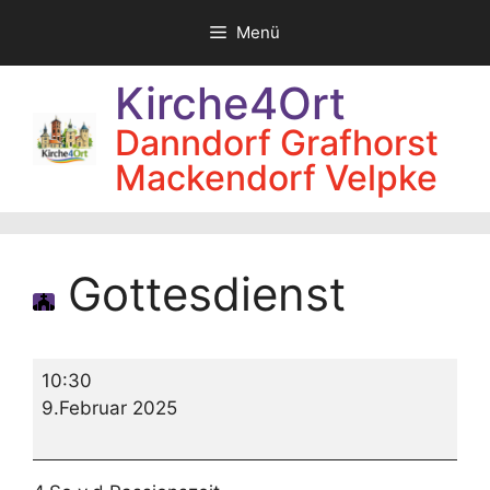
Zum
Menü
Inhalt
springen
Kirche4Ort
Danndorf Grafhorst
Mackendorf Velpke
Gottesdienst
Gottesdienst
10:30
9.Februar 2025