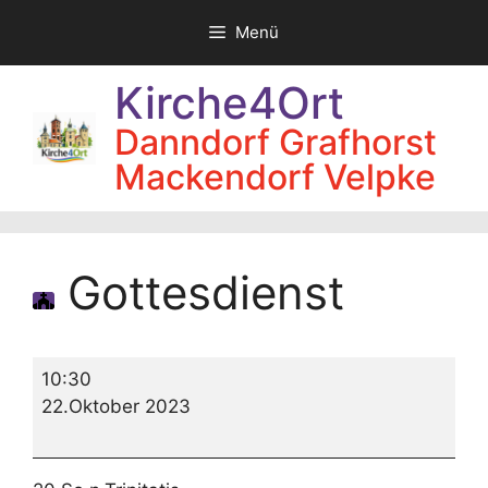
Zum
Menü
Inhalt
springen
Kirche4Ort
Danndorf Grafhorst
Mackendorf Velpke
Gottesdienst
Gottesdienst
10:30
22.Oktober 2023