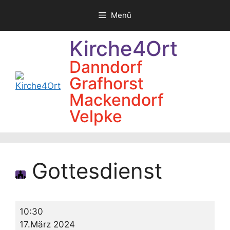
Zum
Menü
Inhalt
springen
Kirche4Ort
Danndorf
Grafhorst
Mackendorf
Velpke
Gottesdienst
Gottesdienst
10:30
17.März 2024