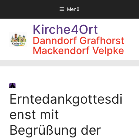
Zum
Menü
Inhalt
springen
Kirche4Ort
Danndorf Grafhorst
Mackendorf Velpke
Erntedankgottesdi
enst mit
Begrüßung der