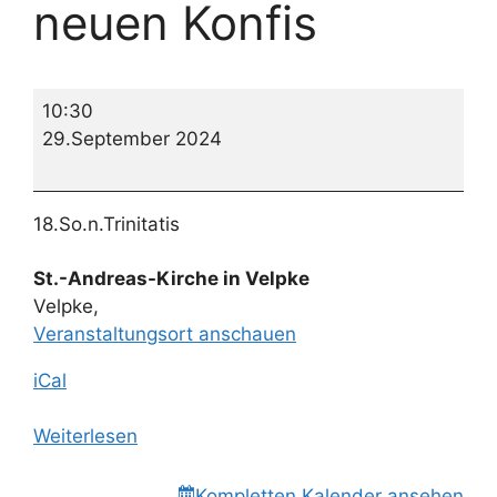
neuen Konfis
Erntedankgottesdienst
10:30
mit
29.September 2024
Begrüßung
der
neuen
18.So.n.Trinitatis
Konfis
St.-Andreas-Kirche in Velpke
Velpke
,
Veranstaltungsort anschauen
iCal
Weiterlesen
Kompletten Kalender ansehen