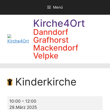
Zum
Menü
Inhalt
springen
Kirche4Ort
Danndorf
Grafhorst
Mackendorf
Velpke
Kinderkirche
Kinderkirche
10:00
–
12:00
29.März 2025