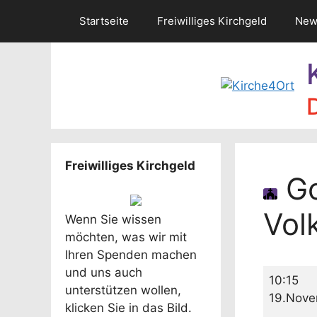
Zum
Startseite
Freiwilliges Kirchgeld
New
Inhalt
springen
Freiwilliges Kirchgeld
Go
Vol
Wenn Sie wissen
möchten, was wir mit
Ihren Spenden machen
und uns auch
Gottesdi
10:15
unterstützen wollen,
zum
19.Nove
klicken Sie in das Bild.
Volkstrau