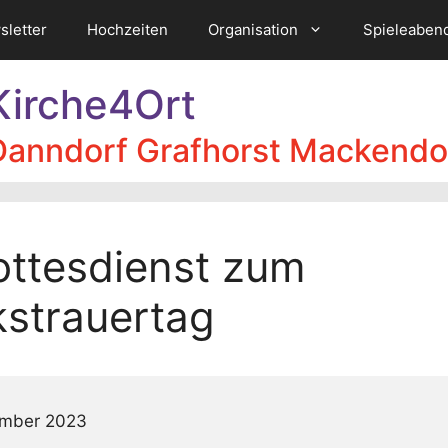
sletter
Hochzeiten
Organisation
Spieleaben
Kirche4Ort
Danndorf Grafhorst Mackendo
ttesdienst zum
kstrauertag
enst
mber 2023
ertag