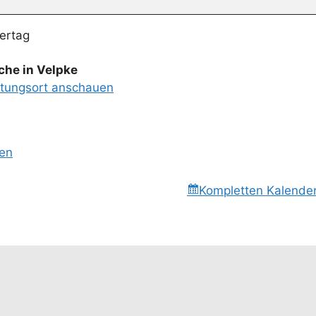
ertag
rche in Velpke
ltungsort anschauen
sen
Kompletten Kalende