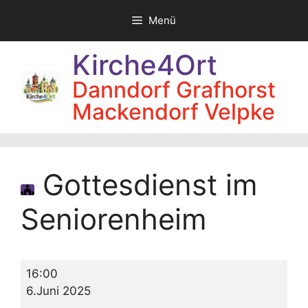
Zum
Menü
Inhalt
springen
Kirche4Ort
Danndorf Grafhorst
Mackendorf Velpke
Gottesdienst im
Seniorenheim
Gottesdienst
16:00
im
6.Juni 2025
Seniorenheim