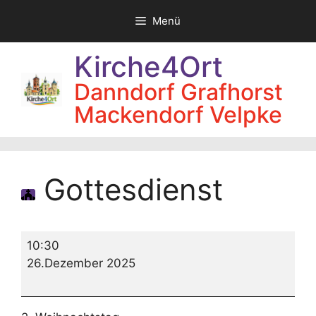
Zum
Menü
Inhalt
springen
Kirche4Ort
Danndorf Grafhorst
Mackendorf Velpke
Gottesdienst
Gottesdienst
10:30
26.Dezember 2025