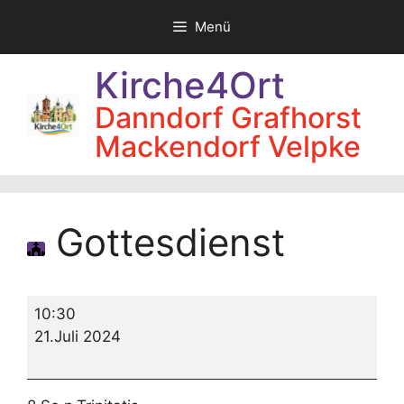
Zum
Menü
Inhalt
springen
Kirche4Ort
Danndorf Grafhorst
Mackendorf Velpke
Gottesdienst
Gottesdienst
10:30
21.Juli 2024