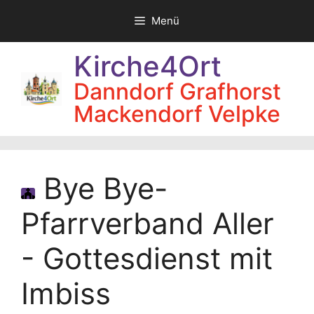
Zum
Menü
Inhalt
springen
Kirche4Ort
Danndorf Grafhorst
Mackendorf Velpke
Bye Bye-
Pfarrverband Aller
- Gottesdienst mit
Imbiss