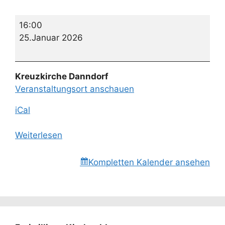
Bye
16:00
Bye-
25.Januar 2026
Pfarrverband
Aller
-
Kreuzkirche Danndorf
Gottesdienst
Veranstaltungsort anschauen
mit
Imbiss
iCal
Weiterlesen
Kompletten Kalender ansehen