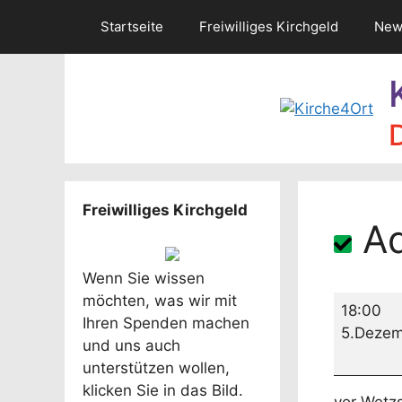
Zum
Startseite
Freiwilliges Kirchgeld
New
Inhalt
springen
Freiwilliges Kirchgeld
Ad
Wenn Sie wissen
möchten, was wir mit
Advent
18:00
Ihren Spenden machen
im
5.Dezem
und uns auch
Wendeh
unterstützen wollen,
klicken Sie in das Bild.
vor Wetzs