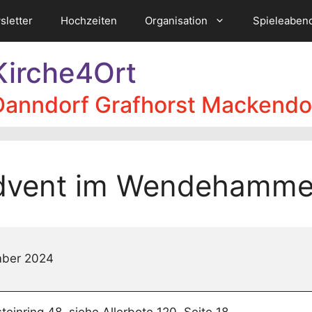
sletter
Hochzeiten
Organisation
Spieleaben
Kirche4Ort
Danndorf Grafhorst Mackendo
vent im Wendehamme
ber 2024
ammer
teinring 48, siehe Allerbote 120, Seite 18