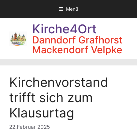
Zum
Menü
Inhalt
springen
Kirche4Ort
Danndorf Grafhorst
Mackendorf Velpke
Kirchenvorstand
trifft sich zum
Klausurtag
22.Februar 2025