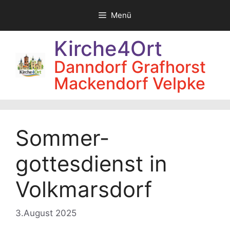
Zum
Menü
Inhalt
springen
Kirche4Ort
Danndorf Grafhorst
Mackendorf Velpke
Sommer­
gottesdienst in
Volkmarsdorf
3.August 2025