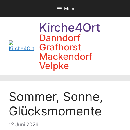
Zum
Menü
Inhalt
springen
Kirche4Ort
Danndorf
Grafhorst
Mackendorf
Velpke
Sommer, Sonne,
Glücksmomente
12.Juni 2026