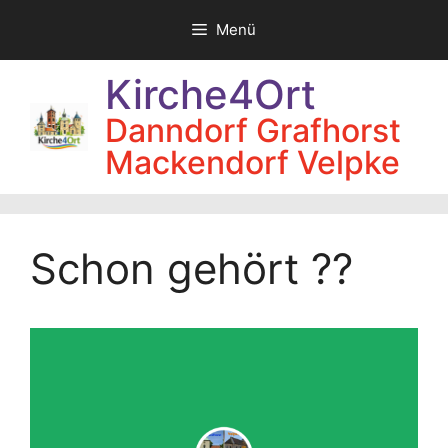
Zum
Menü
Inhalt
springen
Kirche4Ort
Danndorf Grafhorst
Mackendorf Velpke
Schon gehört ??