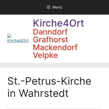
Zum
Menü
Inhalt
springen
Kirche4Ort
Danndorf
Grafhorst
Mackendorf
Velpke
St.-Petrus-Kirche
in Wahrstedt