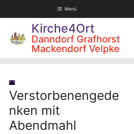
Zum
Menü
Inhalt
springen
Kirche4Ort
Danndorf Grafhorst
Mackendorf Velpke
Verstorbenengede
nken mit
Abendmahl