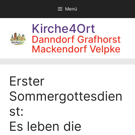
Zum
Menü
Inhalt
springen
Kirche4Ort
Danndorf Grafhorst
Mackendorf Velpke
Erster
Sommergottesdien
st:
Es leben die