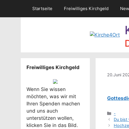
Zum
Startseite
Freiwilliges Kirchgeld
New
Inhalt
springen
Freiwilliges Kirchgeld
20.Juni 20
Wenn Sie wissen
möchten, was wir mit
Gottes­di
Ihren Spenden machen
und uns auch
Kategor
-
unterstützen wollen,
Du bist
klicken Sie in das Bild.
Hochze